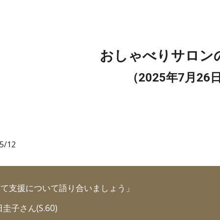
ip to main content
Skip to navigat
おしゃべりサロン
（202
5
年7月26
05/12
育て支援について語り合いましょう」
田圭子
さん(S.60)