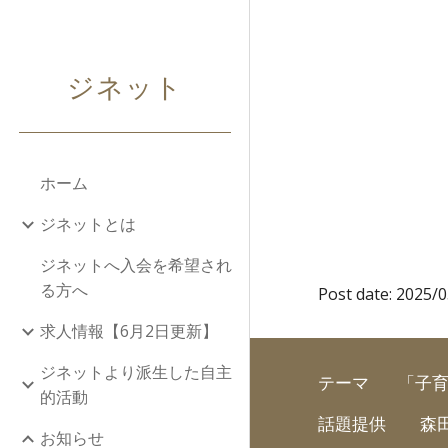
Sk
ジネット
ホーム
ジネットとは
ジネットへ入会を希望され
る方へ
Post date: 202
5
/
求人情報【6月2日更新】
ジネットより派生した自主
テーマ
「子
的活動
話題提供
森
お知らせ