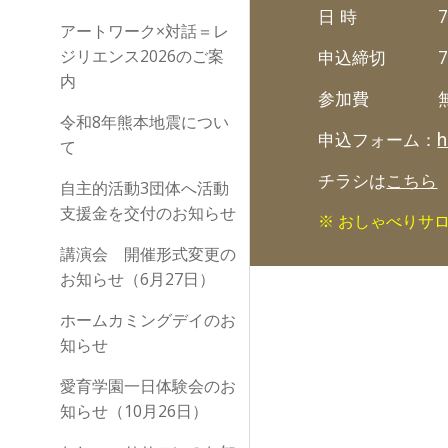
日 時
アートワーク×対話＝レ
ジリエンス2026のご案
申込締切
内
参加費
令和8年熊本地震につい
申込フォーム：
h
て
チラシは
こちら
自主的活動3団体へ活動
支援金を交付のお知らせ
※ おしゃべりサ
講演会 開催形式変更の
お知らせ（6月27日）
ホームカミングデイのお
知らせ
愛育学園一日体験会のお
知らせ（10月26日）