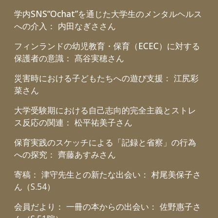
学内SNS“Ochat”を通じた大学生のメンタルヘルス
への介入
：
内田なぎさ
さん
フィンランドの幼児教育・保育（ECEC）に対する
保護者の意識
：
髙谷実穂
さん
災害時における子どもたちへの遊び支援
：
江尻彩
菜
さん
大学受験期における自己志向的完全主義とストレ
ス反応の関連
：
松平祐美子
さん
保育実践のスケッチによる「記録と省察」の行為
への探究
：
齊藤あすみ
さん
寄稿：
津守先生との新たな出会い： 村尾
美保子
さ
ん（S.54）
会員だより： 一冊の本からの出会い： 佐野惠子さ