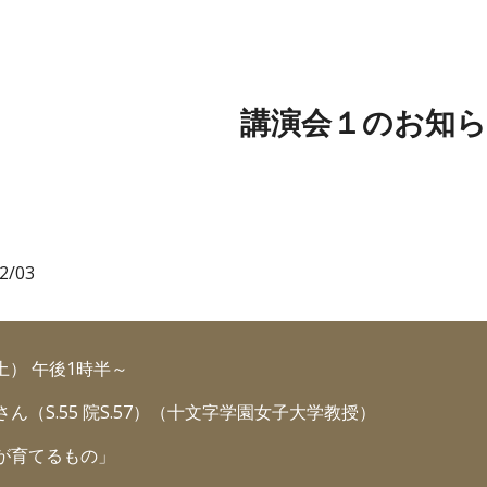
ip to main content
Skip to navigat
講演会１のお知
02/03
（土） 午後1時半～
さん（S.55 院S.57）（十文字学園女子大学教授）
育が育てるもの」