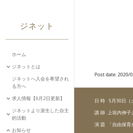
Sk
ジネット
ホーム
ジネットとは
Post date: 2020/
ジネットへ入会を希望され
る方へ
求人情報【6月2日更新】
日 時 5月30日
ジネットより派生した自主
講 師 上垣内伸子
的活動
演 題 「自由保
お知らせ