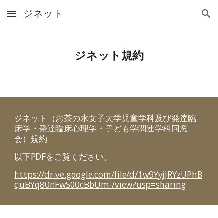
ジネット
Skip to main content
Skip to navigation
ジネット規約
ジネット（お茶の水女子大学児童学科及び発達臨
床学・発達臨床心理学・子ども学関連学科同窓
会）規約
以下
PDFをご覧ください。
https://drive.google.com/file/d/1w9YyjJRYzUPhB
quBYq80nFwS00cBbUm-/view?usp=sharing